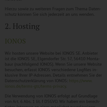
Hier­zu sowie zu wei­te­ren Fra­gen zum Thema Da­ten­
schutz kön­nen Sie sich je­der­zeit an uns wen­den.
2. Hos­ting
IONOS
Wir hos­ten un­se­re Web­site bei IONOS SE. An­bie­ter
ist die IONOS SE, El­gen­dor­fer Str. 57, 56410 Mon­ta­
baur (nach­fol­gend IONOS). Wenn Sie un­se­re Web­site
be­su­chen, er­fasst IONOS ver­schie­de­ne Log­files in­
klu­si­ve Ihrer IP-Adres­sen. De­tails ent­neh­men Sie der
Da­ten­schut­z­er­klä­rung von IONOS:
https://​www.​
ionos.​de/​terms-​gtc/​terms-​privacy
.
Die Ver­wen­dung von IONOS er­folgt auf Grund­la­ge
von Art. 6 Abs. 1 lit. f DSGVO. Wir haben ein be­rech­
tig­tes In­ter­es­se an einer mög­lichst zu­ver­läs­si­gen