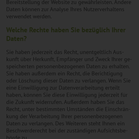
Be­reit­stel­lung der Web­site zu ge­währ­leis­ten. An­de­re
Daten kön­nen zur Ana­ly­se Ihres Nut­zer­ver­hal­tens
ver­wen­det wer­den.
Wel­che Rech­te haben Sie be­züg­lich Ihrer
Daten?
Sie haben je­der­zeit das Recht, un­ent­gelt­lich Aus­
kunft über Her­kunft, Emp­fän­ger und Zweck Ihrer ge­
spei­cher­ten per­so­nen­be­zo­ge­nen Daten zu er­hal­ten.
Sie haben au­ßer­dem ein Recht, die Be­rich­ti­gung
oder Lö­schung die­ser Daten zu ver­lan­gen. Wenn Sie
eine Ein­wil­li­gung zur Da­ten­ver­ar­bei­tung er­teilt
haben, kön­nen Sie diese Ein­wil­li­gung je­der­zeit für
die Zu­kunft wi­der­ru­fen. Au­ßer­dem haben Sie das
Recht, unter be­stimm­ten Um­stän­den die Ein­schrän­
kung der Ver­ar­bei­tung Ihrer per­so­nen­be­zo­ge­nen
Daten zu ver­lan­gen. Des Wei­te­ren steht Ihnen ein
Be­schwer­de­recht bei der zu­stän­di­gen Auf­sichts­be­
hör­de zu.