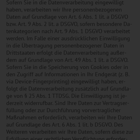
So­fern Sie in die Da­ten­ver­ar­bei­tung ein­ge­wil­ligt
haben, ver­ar­bei­ten wir Ihre per­so­nen­be­zo­ge­nen
Daten auf Grund­la­ge von Art. 6 Abs. 1 lit. a DSGVO
bzw. Art. 9 Abs. 2 lit. a DSGVO, so­fern be­son­de­re Da­
ten­ka­te­go­ri­en nach Art. 9 Abs. 1 DSGVO ver­ar­bei­tet
wer­den. Im Falle einer aus­drück­li­chen Ein­wil­li­gung
in die Über­tra­gung per­so­nen­be­zo­ge­ner Daten in
Dritt­staa­ten er­folgt die Da­ten­ver­ar­bei­tung au­ßer­
dem auf Grund­la­ge von Art. 49 Abs. 1 lit. a DSGVO.
So­fern Sie in die Spei­che­rung von Coo­kies oder in
den Zu­griff auf In­for­ma­tio­nen in Ihr End­ge­rät (z. B.
via De­vice-Fin­ger­prin­ting) ein­ge­wil­ligt haben, er­
folgt die Da­ten­ver­ar­bei­tung zu­sätz­lich auf Grund­la­
ge von § 25 Abs. 1 TTDSG. Die Ein­wil­li­gung ist je­
der­zeit wi­der­ruf­bar. Sind Ihre Daten zur Ver­trags­er­
fül­lung oder zur Durch­füh­rung vor­ver­trag­li­cher
Maß­nah­men er­for­der­lich, ver­ar­bei­ten wir Ihre Daten
auf Grund­la­ge des Art. 6 Abs. 1 lit. b DSGVO. Des
Wei­te­ren ver­ar­bei­ten wir Ihre Daten, so­fern diese zur
Er­fül­lung einer recht­li­chen Ver­pflich­tung er­for­der­