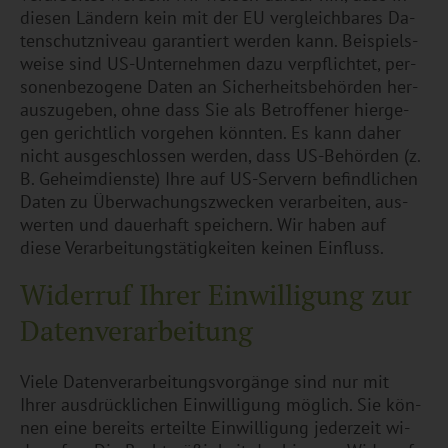
die­sen Län­dern kein mit der EU ver­gleich­ba­res Da­
ten­schutz­ni­veau ga­ran­tiert wer­den kann. Bei­spiels­
wei­se sind US-Un­ter­neh­men dazu ver­pflich­tet, per­
so­nen­be­zo­ge­ne Daten an Si­cher­heits­be­hör­den her­
aus­zu­ge­ben, ohne dass Sie als Be­trof­fe­ner hier­ge­
gen ge­richt­lich vor­ge­hen könn­ten. Es kann daher
nicht aus­ge­schlos­sen wer­den, dass US-Be­hör­den (z.
B. Ge­heim­diens­te) Ihre auf US-Ser­vern be­find­li­chen
Daten zu Über­wa­chungs­zwe­cken ver­ar­bei­ten, aus­
wer­ten und dau­er­haft spei­chern. Wir haben auf
diese Ver­ar­bei­tungs­tä­tig­kei­ten kei­nen Ein­fluss.
Wi­der­ruf Ihrer Ein­wil­li­gung zur
Da­ten­ver­ar­bei­tung
Viele Da­ten­ver­ar­bei­tungs­vor­gän­ge sind nur mit
Ihrer aus­drück­li­chen Ein­wil­li­gung mög­lich. Sie kön­
nen eine be­reits er­teil­te Ein­wil­li­gung je­der­zeit wi­