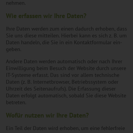
neh­men.
Wie er­fas­sen wir Ihre Daten?
Ihre Daten wer­den zum einen da­durch er­ho­ben, dass
Sie uns diese mit­tei­len. Hier­bei kann es sich z. B. um
Daten han­deln, die Sie in ein Kon­takt­for­mu­lar ein­
ge­ben.
An­de­re Daten wer­den au­to­ma­tisch oder nach Ihrer
Ein­wil­li­gung beim Be­such der Web­site durch un­se­re
IT-Sys­te­me er­fasst. Das sind vor allem tech­ni­sche
Daten (z. B. In­ter­net­brow­ser, Be­triebs­sys­tem oder
Uhr­zeit des Sei­ten­auf­rufs). Die Er­fas­sung die­ser
Daten er­folgt au­to­ma­tisch, so­bald Sie diese Web­site
be­tre­ten.
Wofür nut­zen wir Ihre Daten?
Ein Teil der Daten wird er­ho­ben, um eine feh­ler­freie