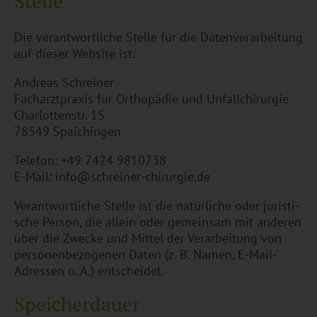
Stel­le
Die ver­ant­wort­li­che Stel­le für die Da­ten­ver­ar­bei­tung
auf die­ser Web­site ist:
An­dre­as Schrei­ner
Fach­arzt­pra­xis für Or­tho­pä­die und Un­fall­chi­rur­gie
Char­lot­ten­str. 15
78549 Spai­chin­gen
Te­le­fon: +49 7424 9810738
E-Mail: info@​schreiner-​chirurgie.​de
Ver­ant­wort­li­che Stel­le ist die na­tür­li­che oder ju­ris­ti­
sche Per­son, die al­lein oder ge­mein­sam mit an­de­ren
über die Zwe­cke und Mit­tel der Ver­ar­bei­tung von
per­so­nen­be­zo­ge­nen Daten (z. B. Namen, E-Mail-
Adres­sen o. Ä.) ent­schei­det.
Spei­cherdau­er