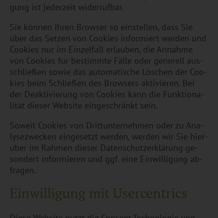
gung ist je­der­zeit wi­der­ruf­bar.
Sie kön­nen Ihren Brow­ser so ein­stel­len, dass Sie
über das Set­zen von Coo­kies in­for­miert wer­den und
Coo­kies nur im Ein­zel­fall er­lau­ben, die An­nah­me
von Coo­kies für be­stimm­te Fälle oder ge­ne­rell aus­
schlie­ßen sowie das au­to­ma­ti­sche Lö­schen der Coo­
kies beim Schlie­ßen des Brow­sers ak­ti­vie­ren. Bei
der De­ak­ti­vie­rung von Coo­kies kann die Funk­tio­na­
li­tät die­ser Web­site ein­ge­schränkt sein.
So­weit Coo­kies von Dritt­un­ter­neh­men oder zu Ana­
ly­se­zwe­cken ein­ge­setzt wer­den, wer­den wir Sie hier­
über im Rah­men die­ser Da­ten­schut­z­er­klä­rung ge­
son­dert in­for­mie­ren und ggf. eine Ein­wil­li­gung ab­
fra­gen.
Ein­wil­li­gung mit User­cen­trics
Diese Web­site nutzt die Con­sent-Tech­no­lo­gie von