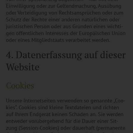
Ein­wil­li­gung oder zur Gel­tend­ma­chung, Aus­übung
oder Ver­tei­di­gung von Rechts­an­sprü­chen oder zum
Schutz der Rech­te einer an­de­ren na­tür­li­chen oder
ju­ris­ti­schen Per­son oder aus Grün­den eines wich­ti­
gen öf­fent­li­chen In­ter­es­ses der Eu­ro­päi­schen Union
oder eines Mit­glied­staats ver­ar­bei­tet wer­den.
4. Da­ten­er­fas­sung auf die­ser
Web­site
Coo­kies
Un­se­re In­ter­net­sei­ten ver­wen­den so ge­nann­te „Coo­
kies“. Coo­kies sind klei­ne Text­da­tei­en und rich­ten
auf Ihrem End­ge­rät kei­nen Scha­den an. Sie wer­den
ent­we­der vor­über­ge­hend für die Dauer einer Sit­
zung (Ses­si­on-Coo­kies) oder dau­er­haft (per­ma­nen­te