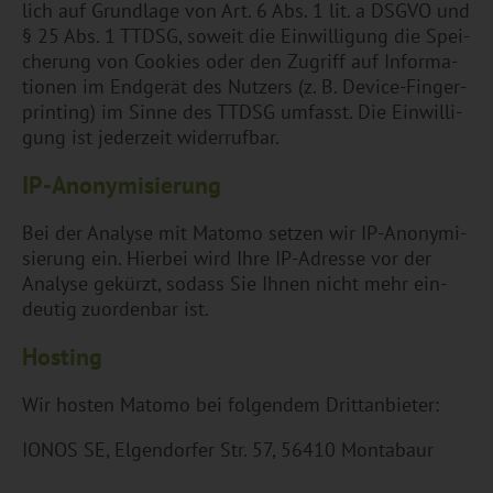
lich auf Grund­la­ge von Art. 6 Abs. 1 lit. a DSGVO und
§ 25 Abs. 1 TTDSG, so­weit die Ein­wil­li­gung die Spei­
che­rung von Coo­kies oder den Zu­griff auf In­for­ma­
tio­nen im End­ge­rät des Nut­zers (z. B. De­vice-Fin­ger­
prin­ting) im Sinne des TTDSG um­fasst. Die Ein­wil­li­
gung ist je­der­zeit wi­der­ruf­bar.
IP-An­ony­mi­sie­rung
Bei der Ana­ly­se mit Ma­tomo set­zen wir IP-An­ony­mi­
sie­rung ein. Hier­bei wird Ihre IP-Adres­se vor der
Ana­ly­se ge­kürzt, so­dass Sie Ihnen nicht mehr ein­
deu­tig zu­or­den­bar ist.
Hos­ting
Wir hos­ten Ma­tomo bei fol­gen­dem Drit­t­an­bie­ter:
IONOS SE, El­gen­dor­fer Str. 57, 56410 Mon­ta­baur