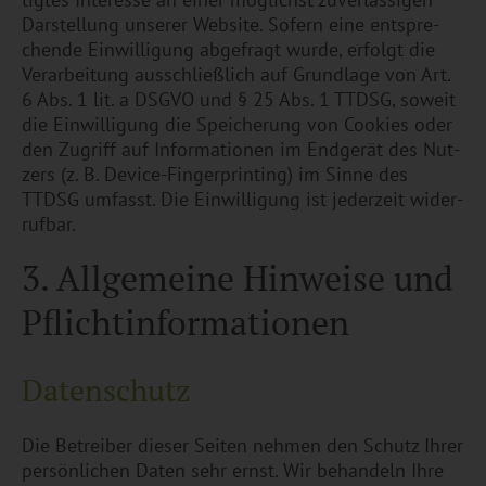
Dar­stel­lung un­se­rer Web­site. So­fern eine ent­spre­
chen­de Ein­wil­li­gung ab­ge­fragt wurde, er­folgt die
Ver­ar­bei­tung aus­schlie­ß­lich auf Grund­la­ge von Art.
6 Abs. 1 lit. a DSGVO und § 25 Abs. 1 TTDSG, so­weit
die Ein­wil­li­gung die Spei­che­rung von Coo­kies oder
den Zu­griff auf In­for­ma­tio­nen im End­ge­rät des Nut­
zers (z. B. De­vice-Fin­ger­prin­ting) im Sinne des
TTDSG um­fasst. Die Ein­wil­li­gung ist je­der­zeit wi­der­
ruf­bar.
3. All­ge­mei­ne Hin­wei­se und
Pflicht­informationen
Da­ten­schutz
Die Be­trei­ber die­ser Sei­ten neh­men den Schutz Ihrer
per­sön­li­chen Daten sehr ernst. Wir be­han­deln Ihre