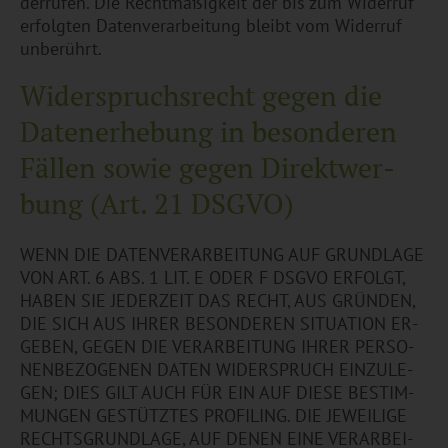
der­ru­fen. Die Recht­mä­ßig­keit der bis zum Wi­der­ruf
er­folg­ten Da­ten­ver­ar­bei­tung bleibt vom Wi­der­ruf
un­be­rührt.
Wi­der­spruchs­recht gegen die
Da­ten­er­he­bung in be­son­de­ren
Fäl­len sowie gegen Di­rekt­wer­
bung (Art. 21 DSGVO)
WENN DIE DA­TEN­VER­AR­BEI­TUNG AUF GRUND­LA­GE
VON ART. 6 ABS. 1 LIT. E ODER F DSGVO ER­FOLGT,
HABEN SIE JE­DER­ZEIT DAS RECHT, AUS GRÜN­DEN,
DIE SICH AUS IHRER BE­SON­DE­REN SI­TUA­TI­ON ER­
GE­BEN, GEGEN DIE VER­AR­BEI­TUNG IHRER PER­SO­
NEN­BE­ZO­GE­NEN DATEN WI­DER­SPRUCH EIN­ZU­LE­
GEN; DIES GILT AUCH FÜR EIN AUF DIESE BE­STIM­
MUN­GEN GE­STÜTZ­TES PRO­FI­LING. DIE JE­WEI­LI­GE
RECHTS­GRUND­LA­GE, AUF DENEN EINE VER­AR­BEI­