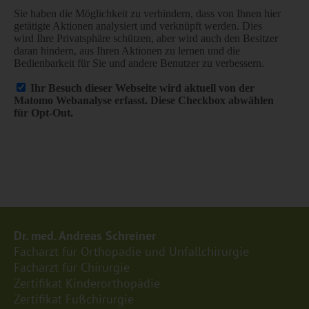
Dr. med. An­dre­as Schrei­ner
Fach­arzt für Or­tho­pä­die und Un­fall­chir­ur­gie
Fach­arzt für Chir­ur­gie
Zer­ti­fi­kat Kin­der­or­tho­pä­die
Zer­ti­fi­kat Fu­ßchir­ur­gie