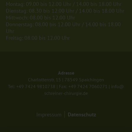
Mon­tag: 09.00 bis 12.00 Uhr / 14.00 bis 18.00 Uhr
Diens­tag: 08.30 bis 12.00 Uhr / 14.00 bis 18.00 Uhr
Mitt­woch: 08.00 bis 12.00 Uhr
Don­ners­tag: 08.00 bis 12.00 Uhr / 14.00 bis 18.00
Uhr
Frei­tag: 08.00 bis 12.00 Uhr
Adres­se
Char­lot­ten­str. 15 | 78549 Spai­chin­gen
Tel:
+49 7424 9810738
| Fax: +49 7424 7060271 |
info@​
schreiner-​chirurgie.​de
Na­
Im­pres­sum
Da­ten­schutz
vi­
ga­