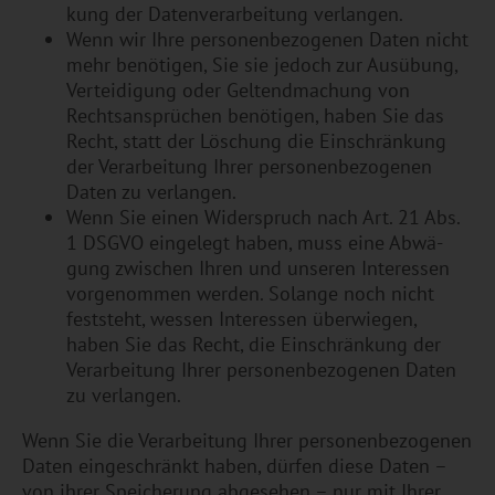
kung der Da­ten­ver­ar­bei­tung ver­lan­gen.
Wenn wir Ihre per­so­nen­be­zo­ge­nen Daten nicht
mehr be­nö­ti­gen, Sie sie je­doch zur Aus­übung,
Ver­tei­di­gung oder Gel­tend­ma­chung von
Rechts­an­sprü­chen be­nö­ti­gen, haben Sie das
Recht, statt der Lö­schung die Ein­schrän­kung
der Ver­ar­bei­tung Ihrer per­so­nen­be­zo­ge­nen
Daten zu ver­lan­gen.
Wenn Sie einen Wi­der­spruch nach Art. 21 Abs.
1 DSGVO ein­ge­legt haben, muss eine Ab­wä­
gung zwi­schen Ihren und un­se­ren In­ter­es­sen
vor­ge­nom­men wer­den. So­lan­ge noch nicht
fest­steht, wes­sen In­ter­es­sen über­wie­gen,
haben Sie das Recht, die Ein­schrän­kung der
Ver­ar­bei­tung Ihrer per­so­nen­be­zo­ge­nen Daten
zu ver­lan­gen.
Wenn Sie die Ver­ar­bei­tung Ihrer per­so­nen­be­zo­ge­nen
Daten ein­ge­schränkt haben, dür­fen diese Daten –
von ihrer Spei­che­rung ab­ge­se­hen – nur mit Ihrer