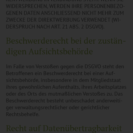
WI­DER­SPRE­CHEN, WER­DEN IHRE PER­SO­NEN­BE­ZO­
GE­NEN DATEN AN­SCHLIES­SEND NICHT MEHR ZUM
ZWE­CKE DER DI­REKT­WER­BUNG VER­WEN­DET (WI­
DER­SPRUCH NACH ART. 21 ABS. 2 DSGVO).
Beschwerde­recht bei der zu­stän­
di­gen Aufsichts­behörde
Im Falle von Ver­stö­ßen gegen die DSGVO steht den
Be­trof­fe­nen ein Be­schwer­de­recht bei einer Auf­
sichts­be­hör­de, ins­be­son­de­re in dem Mit­glied­staat
ihres ge­wöhn­li­chen Auf­ent­halts, ihres Ar­beits­plat­zes
oder des Orts des mut­ma­ß­li­chen Ver­sto­ßes zu. Das
Be­schwer­de­recht be­steht un­be­scha­det an­der­wei­ti­
ger ver­wal­tungs­recht­li­cher oder ge­richt­li­cher
Rechts­be­hel­fe.
Recht auf Daten­übertrag­barkeit