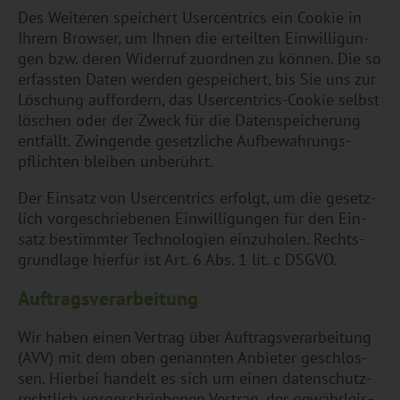
Des Wei­te­ren spei­chert User­cen­trics ein Coo­kie in
Ihrem Brow­ser, um Ihnen die er­teil­ten Ein­wil­li­gun­
gen bzw. deren Wi­der­ruf zu­ord­nen zu kön­nen. Die so
er­fass­ten Daten wer­den ge­spei­chert, bis Sie uns zur
Lö­schung auf­for­dern, das User­cen­trics-Coo­kie selbst
lö­schen oder der Zweck für die Da­ten­spei­che­rung
ent­fällt. Zwin­gen­de ge­setz­li­che Auf­be­wah­rungs­
pflich­ten blei­ben un­be­rührt.
Der Ein­satz von User­cen­trics er­folgt, um die ge­setz­
lich vor­ge­schrie­be­nen Ein­wil­li­gun­gen für den Ein­
satz be­stimm­ter Tech­no­lo­gi­en ein­zu­ho­len. Rechts­
grund­la­ge hier­für ist Art. 6 Abs. 1 lit. c DSGVO.
Auf­trags­ver­ar­bei­tung
Wir haben einen Ver­trag über Auf­trags­ver­ar­bei­tung
(AVV) mit dem oben ge­nann­ten An­bie­ter ge­schlos­
sen. Hier­bei han­delt es sich um einen da­ten­schutz­
recht­lich vor­ge­schrie­be­nen Ver­trag, der ge­währ­leis­