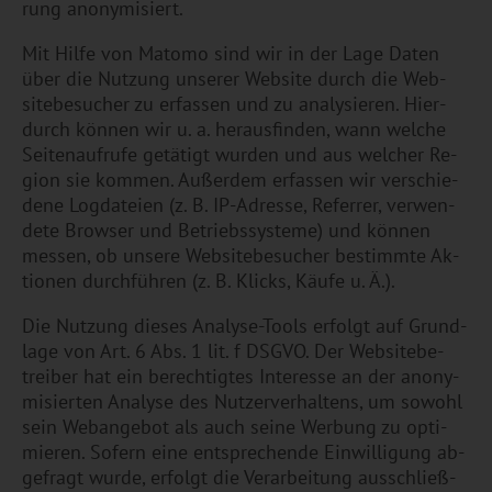
rung an­ony­mi­siert.
Mit Hilfe von Ma­tomo sind wir in der Lage Daten
über die Nut­zung un­se­rer Web­site durch die Web­
site­be­su­cher zu er­fas­sen und zu ana­ly­sie­ren. Hier­
durch kön­nen wir u. a. her­aus­fin­den, wann wel­che
Sei­ten­auf­ru­fe ge­tä­tigt wur­den und aus wel­cher Re­
gi­on sie kom­men. Au­ßer­dem er­fas­sen wir ver­schie­
de­ne Log­da­tei­en (z. B. IP-Adres­se, Re­fer­rer, ver­wen­
de­te Brow­ser und Be­triebs­sys­te­me) und kön­nen
mes­sen, ob un­se­re Web­site­be­su­cher be­stimm­te Ak­
tio­nen durch­füh­ren (z. B. Klicks, Käufe u. Ä.).
Die Nut­zung die­ses Ana­ly­se-Tools er­folgt auf Grund­
la­ge von Art. 6 Abs. 1 lit. f DSGVO. Der Web­site­be­
trei­ber hat ein be­rech­tig­tes In­ter­es­se an der an­ony­
mi­sier­ten Ana­ly­se des Nut­zer­ver­hal­tens, um so­wohl
sein Web­an­ge­bot als auch seine Wer­bung zu op­ti­
mie­ren. So­fern eine ent­spre­chen­de Ein­wil­li­gung ab­
ge­fragt wurde, er­folgt die Ver­ar­bei­tung aus­schlie­ß­