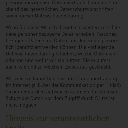
per­so­nen­be­zo­ge­nen Daten ver­trau­lich und ent­spre­
chend den ge­setz­li­chen Da­ten­schutz­vor­schrif­ten
sowie die­ser Da­ten­schut­z­er­klä­rung.
Wenn Sie diese Web­site be­nut­zen, wer­den ver­schie­
de­ne per­so­nen­be­zo­ge­ne Daten er­ho­ben. Per­so­nen­
be­zo­ge­ne Daten sind Daten, mit denen Sie per­sön­
lich iden­ti­fi­ziert wer­den kön­nen. Die vor­lie­gen­de
Da­ten­schut­z­er­klä­rung er­läu­tert, wel­che Daten wir
er­he­ben und wofür wir sie nut­zen. Sie er­läu­tert
auch, wie und zu wel­chem Zweck das ge­schieht.
Wir wei­sen dar­auf hin, dass die Da­ten­über­tra­gung
im In­ter­net (z. B. bei der Kom­mu­ni­ka­ti­on per E-Mail)
Si­cher­heits­lü­cken auf­wei­sen kann. Ein lü­cken­lo­ser
Schutz der Daten vor dem Zu­griff durch Drit­te ist
nicht mög­lich.
Hin­weis zur ver­ant­wort­li­chen