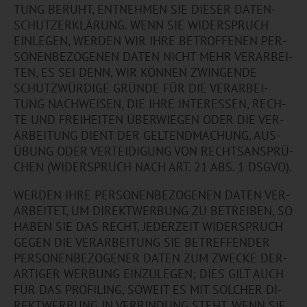
TUNG BE­RUHT, ENT­NEH­MEN SIE DIE­SER DA­TEN­
SCHUT­Z­ER­KLÄ­RUNG. WENN SIE WI­DER­SPRUCH
EIN­LE­GEN, WER­DEN WIR IHRE BE­TROF­FE­NEN PER­
SO­NEN­BE­ZO­GE­NEN DATEN NICHT MEHR VER­AR­BEI­
TEN, ES SEI DENN, WIR KÖN­NEN ZWIN­GEN­DE
SCHUTZ­WÜR­DI­GE GRÜN­DE FÜR DIE VER­AR­BEI­
TUNG NACH­WEI­SEN, DIE IHRE IN­TER­ES­SEN, RECH­
TE UND FREI­HEI­TEN ÜBER­WIE­GEN ODER DIE VER­
AR­BEI­TUNG DIENT DER GEL­TEND­MA­CHUNG, AUS­
ÜBUNG ODER VER­TEI­DI­GUNG VON RECHTS­AN­SPRÜ­
CHEN (WI­DER­SPRUCH NACH ART. 21 ABS. 1 DSGVO).
WER­DEN IHRE PER­SO­NEN­BE­ZO­GE­NEN DATEN VER­
AR­BEI­TET, UM DI­REKT­WER­BUNG ZU BE­TREI­BEN, SO
HABEN SIE DAS RECHT, JE­DER­ZEIT WI­DER­SPRUCH
GEGEN DIE VER­AR­BEI­TUNG SIE BE­TREF­FEN­DER
PER­SO­NEN­BE­ZO­GE­NER DATEN ZUM ZWE­CKE DER­
AR­TI­GER WER­BUNG EIN­ZU­LE­GEN; DIES GILT AUCH
FÜR DAS PRO­FI­LING, SO­WEIT ES MIT SOL­CHER DI­
REKT­WER­BUNG IN VER­BIN­DUNG STEHT. WENN SIE