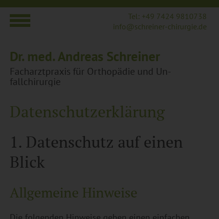
Tel: +49 7424 9810738
info@​schreiner-​chirurgie.​de
Dr. med. An­dre­as Schrei­ner
Fach­arzt­pra­xis für Or­tho­pä­die und Un­
fall­chi­rur­gie
Datenschutz­erklärung
1. Da­ten­schutz auf einen
Blick
All­ge­mei­ne Hin­wei­se
Die fol­gen­den Hin­wei­se geben einen ein­fa­chen