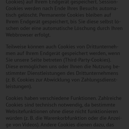
Coo­kies) auf Ihrem End­ge­rät ge­spei­chert. Ses­si­on-
Coo­kies wer­den nach Ende Ihres Be­suchs au­to­ma­
tisch ge­löscht. Per­ma­nen­te Coo­kies blei­ben auf
Ihrem End­ge­rät ge­spei­chert, bis Sie diese selbst lö­
schen oder eine au­to­ma­ti­sche Lö­schung durch Ihren
Web­brow­ser er­folgt.
Teil­wei­se kön­nen auch Coo­kies von Dritt­un­ter­neh­
men auf Ihrem End­ge­rät ge­spei­chert wer­den, wenn
Sie un­se­re Seite be­tre­ten (Third-Party-Coo­kies).
Diese er­mög­li­chen uns oder Ihnen die Nut­zung be­
stimm­ter Dienst­leis­tun­gen des Dritt­un­ter­neh­mens
(z. B. Coo­kies zur Ab­wick­lung von Zah­lungs­dienst­
leis­tun­gen).
Coo­kies haben ver­schie­de­ne Funk­tio­nen. Zahl­rei­che
Coo­kies sind tech­nisch not­wen­dig, da be­stimm­te
Web­site­funk­tio­nen ohne diese nicht funk­tio­nie­ren
wür­den (z. B. die Wa­ren­korb­funk­ti­on oder die An­zei­
ge von Vi­de­os). An­de­re Coo­kies die­nen dazu, das