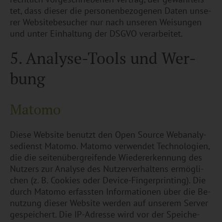
tet, dass die­ser die per­so­nen­be­zo­ge­nen Daten un­se­
rer Web­site­be­su­cher nur nach un­se­ren Wei­sun­gen
und unter Ein­hal­tung der DSGVO ver­ar­bei­tet.
5. Ana­ly­se-Tools und Wer­
bung
Ma­tomo
Diese Web­site be­nutzt den Open Source Web­ana­ly­
se­dienst Ma­tomo. Ma­tomo ver­wen­det Tech­no­lo­gi­en,
die die sei­ten­über­grei­fen­de Wie­der­erken­nung des
Nut­zers zur Ana­ly­se des Nut­zer­ver­hal­tens er­mög­li­
chen (z. B. Coo­kies oder De­vice-Fin­ger­prin­ting). Die
durch Ma­tomo er­fass­ten In­for­ma­tio­nen über die Be­
nut­zung die­ser Web­site wer­den auf un­se­rem Ser­ver
ge­spei­chert. Die IP-Adres­se wird vor der Spei­che­