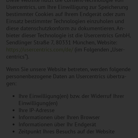
User­cen­trics, um Ihre Ein­wil­li­gung zur Spei­che­rung
be­stimm­ter Coo­kies auf Ihrem End­ge­rät oder zum
Ein­satz be­stimm­ter Tech­no­lo­gi­en ein­zu­ho­len und
diese da­ten­schutz­kon­form zu do­ku­men­tie­ren. An­
bie­ter die­ser Tech­no­lo­gie ist die User­cen­trics GmbH,
Send­lin­ger Stra­ße 7, 80331 Mün­chen, Web­site:
https://​use​rcen​tric​s.​com/​de/
(im Fol­gen­den „User­
cen­trics“).
Wenn Sie un­se­re Web­site be­tre­ten, wer­den fol­gen­de
per­so­nen­be­zo­ge­ne Daten an User­cen­trics über­tra­
gen:
Ihre Ein­wil­li­gung(en) bzw. der Wi­der­ruf Ihrer
Ein­wil­li­gung(en)
Ihre IP-Adres­se
In­for­ma­tio­nen über Ihren Brow­ser
In­for­ma­tio­nen über Ihr End­ge­rät
Zeit­punkt Ihres Be­suchs auf der Web­site