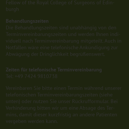
Fel­low of the Royal Col­le­ge of Sur­ge­ons of Edin­
burgh
Be­hand­lungs­zei­ten
Die Be­hand­lungs­zei­ten sind un­ab­hän­gig von den
Ter­min­ver­ein­ba­rungs­zei­ten und wer­den Ihnen in­di­
vi­du­ell nach Ter­min­ver­ein­ba­rung mit­ge­teilt. Auch in
Not­fäl­len wäre eine te­le­fo­ni­sche An­kün­di­gung zur
Ab­wä­gung der Dring­lich­keit be­grü­ßens­wert.
Zei­ten für te­le­fo­ni­sche Ter­min­ver­ein­ba­rung
Tel:
+49 7424 9810738
Ver­ein­ba­ren Sie bitte einen Ter­min wäh­rend un­se­rer
te­le­fo­ni­schen Ter­min­ver­ein­ba­rungs­zei­ten (siehe
unten) oder nut­zen Sie unser
Rück­ruf­for­mu­lar
. Bei
Ver­hin­de­rung bit­ten wir um eine Ab­sa­ge des Ter­
mins, damit die­ser kurz­fris­tig an an­de­re Pa­ti­en­ten
ver­ge­ben wer­den kann.