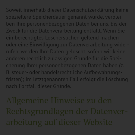
So­weit in­ner­halb die­ser Da­ten­schut­z­er­klä­rung keine
spe­zi­el­le­re Spei­cherdau­er ge­nannt wurde, ver­blei­
ben Ihre per­so­nen­be­zo­ge­nen Daten bei uns, bis der
Zweck für die Da­ten­ver­ar­bei­tung ent­fällt. Wenn Sie
ein be­rech­tig­tes Lö­scher­su­chen gel­tend ma­chen
oder eine Ein­wil­li­gung zur Da­ten­ver­ar­bei­tung wi­der­
ru­fen, wer­den Ihre Daten ge­löscht, so­fern wir keine
an­de­ren recht­lich zu­läs­si­gen Grün­de für die Spei­
che­rung Ihrer per­so­nen­be­zo­ge­nen Daten haben (z.
B. steu­er- oder han­dels­recht­li­che Auf­be­wah­rungs­
fris­ten); im letzt­ge­nann­ten Fall er­folgt die Lö­schung
nach Fort­fall die­ser Grün­de.
All­ge­mei­ne Hin­wei­se zu den
Rechts­grund­la­gen der Da­ten­ver­
ar­bei­tung auf die­ser Web­site