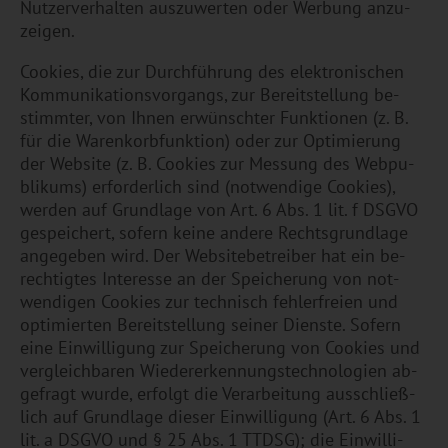
Nut­zer­ver­hal­ten aus­zu­wer­ten oder Wer­bung an­zu­
zei­gen.
Coo­kies, die zur Durch­füh­rung des elek­tro­ni­schen
Kom­mu­ni­ka­ti­ons­vor­gangs, zur Be­reit­stel­lung be­
stimm­ter, von Ihnen er­wünsch­ter Funk­tio­nen (z. B.
für die Wa­ren­korb­funk­ti­on) oder zur Op­ti­mie­rung
der Web­site (z. B. Coo­kies zur Mes­sung des Web­pu­
bli­kums) er­for­der­lich sind (not­wen­di­ge Coo­kies),
wer­den auf Grund­la­ge von Art. 6 Abs. 1 lit. f DSGVO
ge­spei­chert, so­fern keine an­de­re Rechts­grund­la­ge
an­ge­ge­ben wird. Der Web­site­be­trei­ber hat ein be­
rech­tig­tes In­ter­es­se an der Spei­che­rung von not­
wen­di­gen Coo­kies zur tech­nisch feh­ler­frei­en und
op­ti­mier­ten Be­reit­stel­lung sei­ner Diens­te. So­fern
eine Ein­wil­li­gung zur Spei­che­rung von Coo­kies und
ver­gleich­ba­ren Wie­der­erken­nungs­tech­no­lo­gi­en ab­
ge­fragt wurde, er­folgt die Ver­ar­bei­tung aus­schlie­ß­
lich auf Grund­la­ge die­ser Ein­wil­li­gung (Art. 6 Abs. 1
lit. a DSGVO und § 25 Abs. 1 TTDSG); die Ein­wil­li­