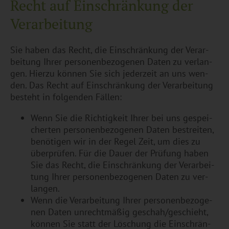
Recht auf Ein­schrän­kung der
Ver­ar­bei­tung
Sie haben das Recht, die Ein­schrän­kung der Ver­ar­
bei­tung Ihrer per­so­nen­be­zo­ge­nen Daten zu ver­lan­
gen. Hier­zu kön­nen Sie sich je­der­zeit an uns wen­
den. Das Recht auf Ein­schrän­kung der Ver­ar­bei­tung
be­steht in fol­gen­den Fäl­len:
Wenn Sie die Rich­tig­keit Ihrer bei uns ge­spei­
cher­ten per­so­nen­be­zo­ge­nen Daten be­strei­ten,
be­nö­ti­gen wir in der Regel Zeit, um dies zu
über­prü­fen. Für die Dauer der Prü­fung haben
Sie das Recht, die Ein­schrän­kung der Ver­ar­bei­
tung Ihrer per­so­nen­be­zo­ge­nen Daten zu ver­
lan­gen.
Wenn die Ver­ar­bei­tung Ihrer per­so­nen­be­zo­ge­
nen Daten un­recht­mä­ßig ge­schah/ge­schieht,
kön­nen Sie statt der Lö­schung die Ein­schrän­