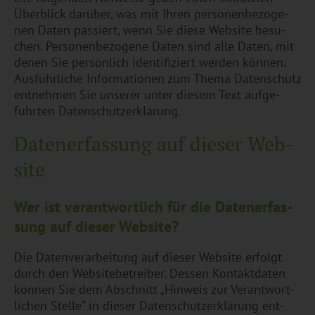
Über­blick dar­über, was mit Ihren per­so­nen­be­zo­ge­
nen Daten pas­siert, wenn Sie diese Web­site be­su­
chen. Per­so­nen­be­zo­ge­ne Daten sind alle Daten, mit
denen Sie per­sön­lich iden­ti­fi­ziert wer­den kön­nen.
Aus­führ­li­che In­for­ma­tio­nen zum Thema Da­ten­schutz
ent­neh­men Sie un­se­rer unter die­sem Text auf­ge­
führ­ten Da­ten­schut­z­er­klä­rung.
Da­ten­er­fas­sung auf die­ser Web­
site
Wer ist ver­ant­wort­lich für die Da­ten­er­fas­
sung auf die­ser Web­site?
Die Da­ten­ver­ar­bei­tung auf die­ser Web­site er­folgt
durch den Web­site­be­trei­ber. Des­sen Kon­takt­da­ten
kön­nen Sie dem Ab­schnitt „Hin­weis zur Ver­ant­wort­
li­chen Stel­le“ in die­ser Da­ten­schut­z­er­klä­rung ent­