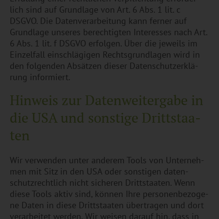
lich sind auf Grund­la­ge von Art. 6 Abs. 1 lit. c
DSGVO. Die Da­ten­ver­ar­bei­tung kann fer­ner auf
Grund­la­ge un­se­res be­rech­tig­ten In­ter­es­ses nach Art.
6 Abs. 1 lit. f DSGVO er­fol­gen. Über die je­weils im
Ein­zel­fall ein­schlä­gi­gen Rechts­grund­la­gen wird in
den fol­gen­den Ab­sät­zen die­ser Da­ten­schut­z­er­klä­
rung in­for­miert.
Hin­weis zur Da­ten­wei­ter­ga­be in
die USA und sons­ti­ge Dritt­staa­
ten
Wir ver­wen­den unter an­de­rem Tools von Un­ter­neh­
men mit Sitz in den USA oder sons­ti­gen da­ten­
schutz­recht­lich nicht si­che­ren Dritt­staa­ten. Wenn
diese Tools aktiv sind, kön­nen Ihre per­so­nen­be­zo­ge­
ne Daten in diese Dritt­staa­ten über­tra­gen und dort
ver­ar­bei­tet wer­den. Wir wei­sen dar­auf hin, dass in